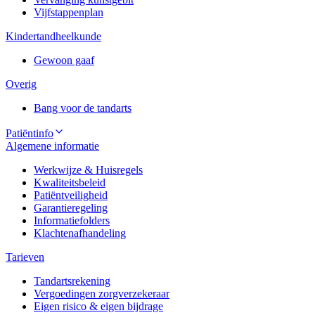
Vijfstappenplan
Kindertandheelkunde
Gewoon gaaf
Overig
Bang voor de tandarts
Patiëntinfo
Algemene informatie
Werkwijze & Huisregels
Kwaliteitsbeleid
Patiëntveiligheid
Garantieregeling
Informatiefolders
Klachtenafhandeling
Tarieven
Tandartsrekening
Vergoedingen zorgverzekeraar
Eigen risico & eigen bijdrage