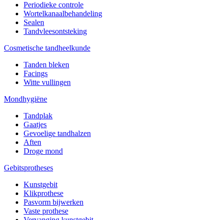
Periodieke controle
Wortelkanaalbehandeling
Sealen
Tandvleesontsteking
Cosmetische tandheelkunde
Tanden bleken
Facings
Witte vullingen
Mondhygiëne
Tandplak
Gaatjes
Gevoelige tandhalzen
Aften
Droge mond
Gebitsprotheses
Kunstgebit
Klikprothese
Pasvorm bijwerken
Vaste prothese
Vervanging kunstgebit